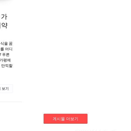
 가
예약
휴식을 꿈
가를 어디
? 푸른
 가평에
에 만끽할
 보기
게시물 더보기