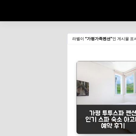
라벨이
가평가족펜션
인 게시물 표