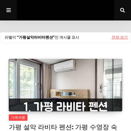
라벨이
가평설악라비타펜션
인 게시물 표시
전체 보기
가족여행
가평 설악 라비타 펜션: 가평 수영장 숙