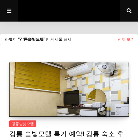
라벨이
강릉솔빛모텔
인 게시물 표시
전체 보기
강릉솔빛모텔
강릉 솔빛모텔 특가 예약! 강릉 숙소 후