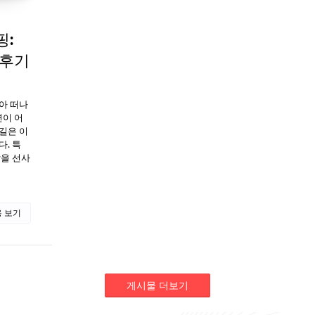
핑:
 후기
아 떠나
연이 어
길은 이
. 특
밤을 선사
 보기
게시물 더보기