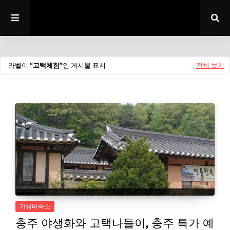
라벨이
고택체험
인 게시물 표시
전체 보기
가성비숙소
충주 야생화와 고택나들이, 충주 특가 예