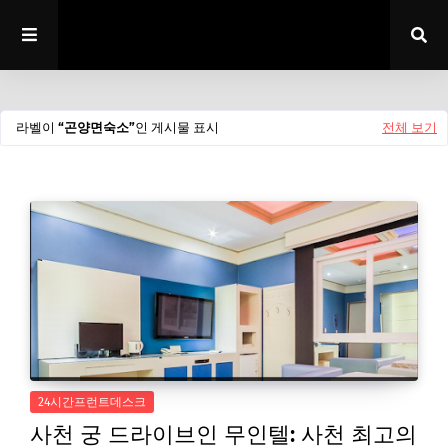
라벨이
곤양면숙소
인 게시물 표시
전체 보기
24시간프런트데스크
사천 궁 드라이브인 무인텔: 사천 최고의