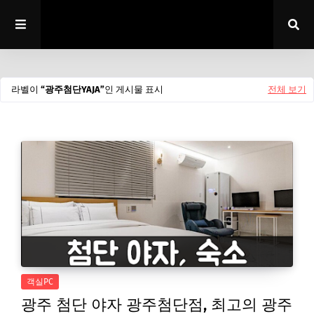
라벨이
광주첨단YAJA
인 게시물 표시
전체 보기
객실PC
광주 첨단 야자 광주첨단점, 최고의 광주