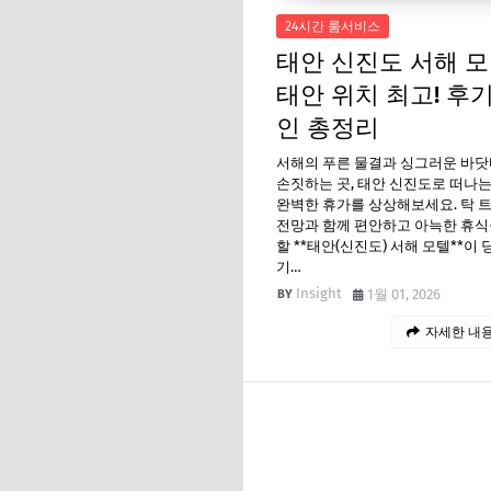
24시간 룸서비스
태안 신진도 서해 모
태안 위치 최고! 후
인 총정리
서해의 푸른 물결과 싱그러운 바
손짓하는 곳, 태안 신진도로 떠나
완벽한 휴가를 상상해보세요. 탁 
전망과 함께 편안하고 아늑한 휴식
할 **태안(신진도) 서해 모텔**이
기…
Insight
1월 01, 2026
자세한 내용