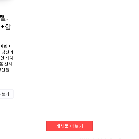
텔,
기+할
닷바람이
는 당신의
트인 바다
을 선사
 당신을
 보기
게시물 더보기