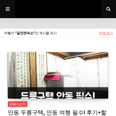
라벨이
길안면숙소
인 게시물 표시
전체 보기
관광지근처
안동 두릉구택, 안동 여행 필수! 후기+할