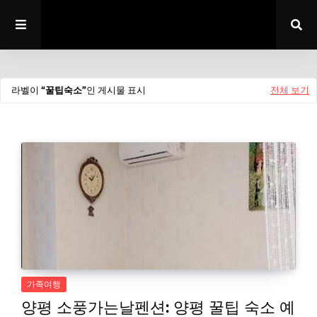
라벨이
꿀팁숙소
인 게시물 표시
전체 보기
가족여행
양평 소풍가는날펜션: 양평 꿀팁 숙소 예