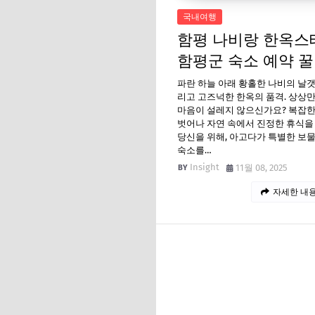
국내여행
함평 나비랑 한옥스
함평군 숙소 예약 꿀
파란 하늘 아래 황홀한 나비의 날갯
리고 고즈넉한 한옥의 품격. 상상만
마음이 설레지 않으신가요? 복잡한
벗어나 자연 속에서 진정한 휴식을
당신을 위해, 아고다가 특별한 보물
숙소를…
Insight
11월 08, 2025
자세한 내용