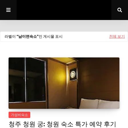
라벨이
남이면숙소
인 게시물 표시
전체 보기
가성비숙소
청주 청원 궁: 청원 숙소 특가 예약 후기