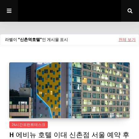
라벨이
신촌역호텔
인 게시물 표시
전체 보기
24시간프런트데스크
H 에비뉴 호텔 이대 신촌점 서울 예약 후