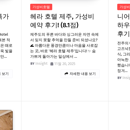
가성비호텔
가성비
특가
헤라 호텔 제주, 가성비
니어
예약 후기! (8.1점)
하우
후기
otel
제주도의 푸른 바다와 싱그러운 자연 속에
꿔본 적
서 잊지 못할 추억을 만들 준비 되셨나요?
전주의 
은 때로
🌊 아름다운 풍경만큼이나 마음을 사로잡
고즈넉한
더욱 빛을
는 곳, 바로 '헤라 호텔 제주'입니다! ✨ 숨
식, 그
 만…
가쁘게 돌아가는 일상에서 …
아늑한 
Insight
11월 20, 2025
했습니다
정겨…
 보기
자세한 내용 보기
Insi