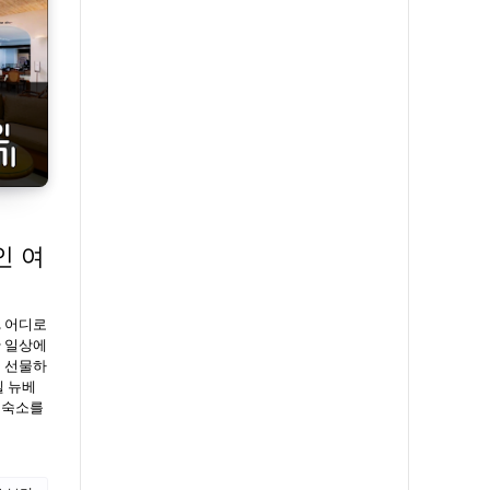
인 여
, 어디로
 일상에
을 선물하
텔 뉴베
 숙소를