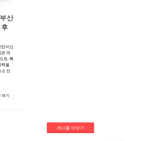
 부산
 후
 고민이신
식은 여
소죠. 특
매력을
숙소 선
 보기
게시물 더보기