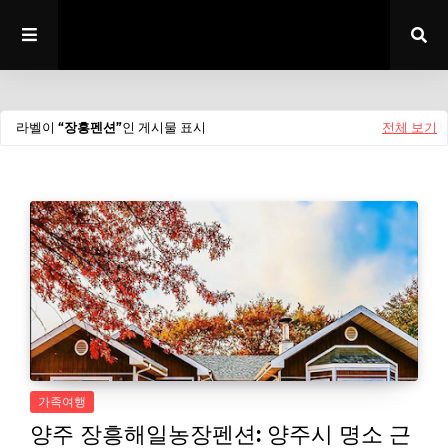
라벨이
장흥펜션
인 게시물 표시
전체 보기
가족여행
양주 장흥해일농장펜션: 양주시 명소 근