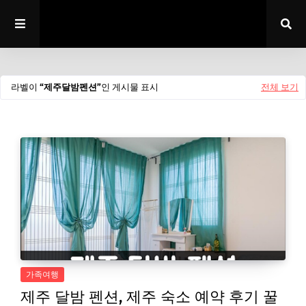
라벨이
제주달밤펜션
인 게시물 표시
전체 보기
가족여행
제주 달밤 펜션, 제주 숙소 예약 후기 꿀