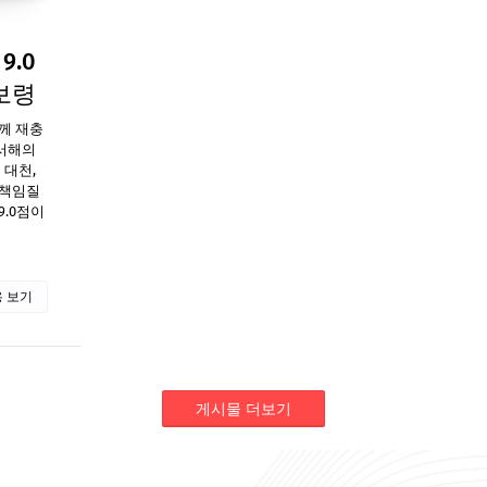
9.0
(보령
께 재충
 서해의
 대천,
 책임질
.0점이
 보기
게시물 더보기