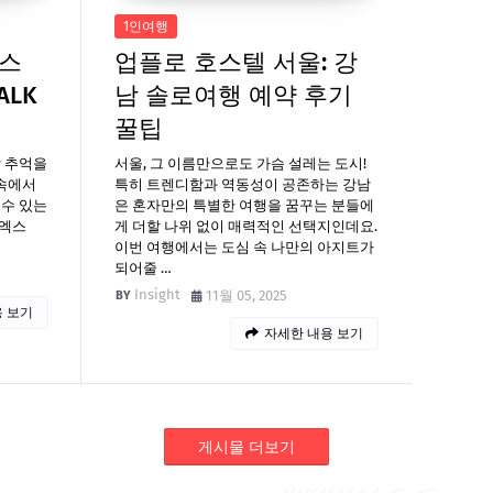
1인여행
엑스
업플로 호스텔 서울: 강
ALK
남 솔로여행 예약 후기
팁
꿀팁
할 추억을
서울, 그 이름만으로도 가슴 설레는 도시!
 속에서
특히 트렌디함과 역동성이 공존하는 강남
 수 있는
은 혼자만의 특별한 여행을 꿈꾸는 분들에
코엑스
게 더할 나위 없이 매력적인 선택지인데요.
이번 여행에서는 도심 속 나만의 아지트가
되어줄 …
Insight
11월 05, 2025
 보기
자세한 내용 보기
게시물 더보기