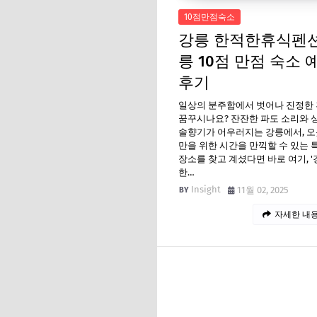
10점만점숙소
강릉 한적한휴식펜션
릉 10점 만점 숙소 
후기
일상의 분주함에서 벗어나 진정한
꿈꾸시나요? 잔잔한 파도 소리와 
솔향기가 어우러지는 강릉에서, 오
만을 위한 시간을 만끽할 수 있는 
장소를 찾고 계셨다면 바로 여기, 
한…
Insight
11월 02, 2025
자세한 내용