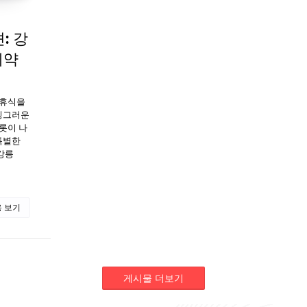
: 강
예약
 휴식을
싱그러운
롯이 나
특별한
'강릉
 보기
게시물 더보기