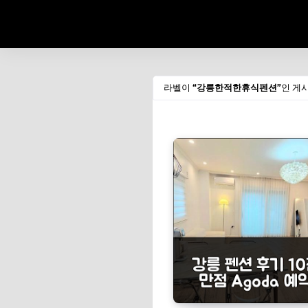
라벨이
강릉한적한휴식펜션
인 게