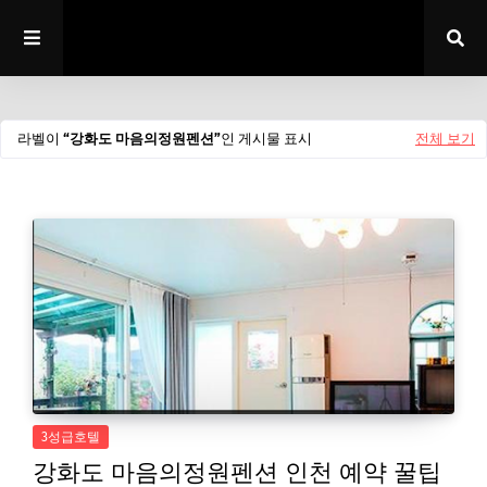
라벨이
강화도 마음의정원펜션
인 게시물 표시
전체 보기
3성급호텔
강화도 마음의정원펜션 인천 예약 꿀팁