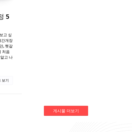
 5
보고 싶
야간개장
만, 헷갈
시 처음
 알고 나
 보기
게시물 더보기