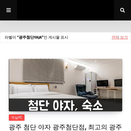
라벨이
광주첨단YAJA
인 게시물 표시
전체 보기
객실PC
광주 첨단 야자 광주첨단점, 최고의 광주