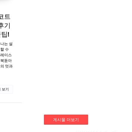
코트
후기
팁!
어나는 설
할 수
그레이스
 북돋아
통의 멋과
 보기
게시물 더보기