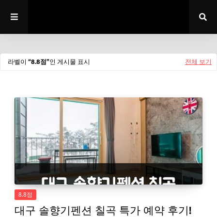
라벨이
8.8점
인 게시물 표시
전체 보기
8.8점
대구 솔향기펜션 칠곡 특가 예약 후기!