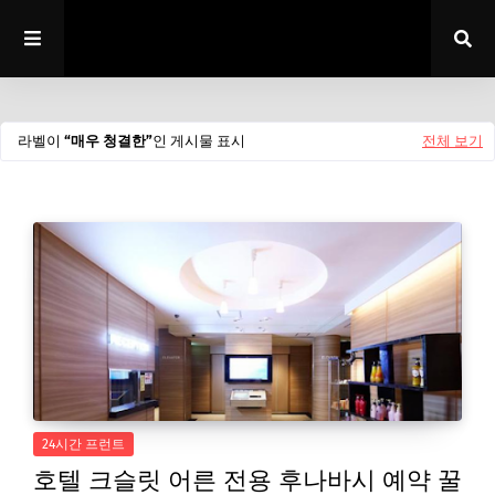
라벨이
매우 청결한
인 게시물 표시
전체 보기
24시간 프런트
호텔 크슬릿 어른 전용 후나바시 예약 꿀