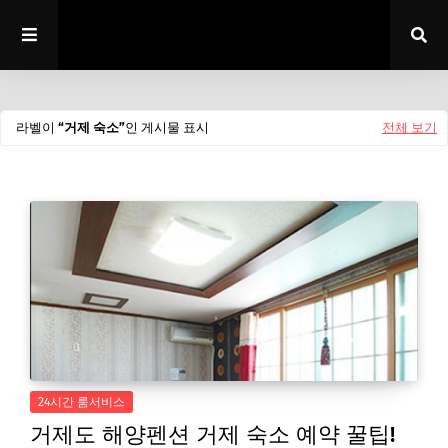
라벨이
거제 숙소
인 게시물 표시
전체 보기
24시간 룸서비스
거제도 해양펜션 거제 숙소 예약 꿀팁!