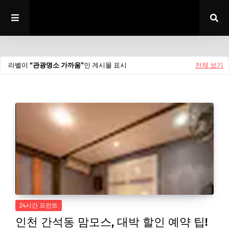
라벨이
관광명소 가까움
인 게시물 표시
전체 보기
24시간 프런트
인천 간석동 맘모스, 대박 할인 예약 팁!