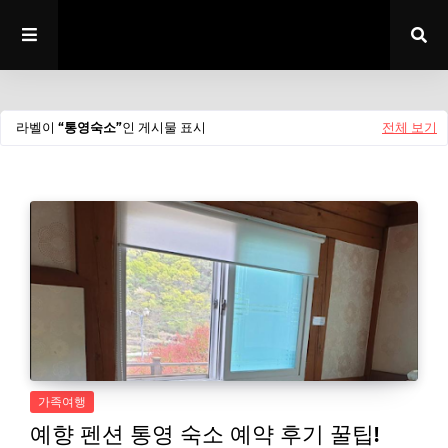
라벨이
통영숙소
인 게시물 표시
전체 보기
가족여행
예향 펜션 통영 숙소 예약 후기 꿀팁!