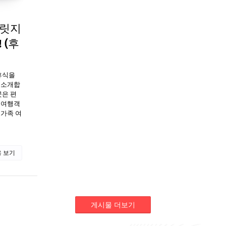
브릿지
 (후
휴식을
 소개합
곳은 편
 여행객
 가족 여
 보기
게시물 더보기