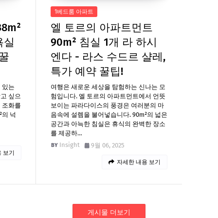
1베드룸 아파트
8m²
엘 토르의 아파트먼트
욕실
90m² 침실 1개 라 하시
 꿀
엔다 - 라스 수드르 샬레,
특가 예약 꿀팁!
 있는
여행은 새로운 세상을 탐험하는 신나는 모
갖고 싶으
험입니다. 엘 토르의 아파트먼트에서 언뜻
 조화를
보이는 파라다이스의 풍경은 여러분의 마
²의 넉
음속에 설렘을 불어넣습니다. 90m²의 넓은
공간과 아늑한 침실은 휴식의 완벽한 장소
를 제공하…
Insight
9월 06, 2025
 보기
자세한 내용 보기
게시물 더보기