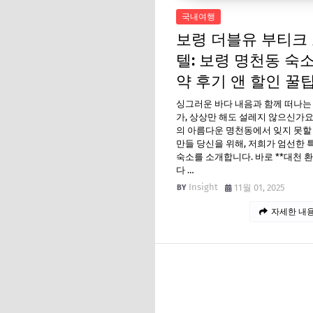
국내여행
보령 더블유 부티크
텔: 보령 명천동 숙소
약 후기 앤 할인 꿀팁
싱그러운 바다 내음과 함께 떠나는
가, 상상만 해도 설레지 않으신가요
의 아름다운 명천동에서 잊지 못할
만들 당신을 위해, 저희가 엄선한 
숙소를 소개합니다. 바로 **대천 
다 …
Insight
11월 01, 2025
자세한 내용