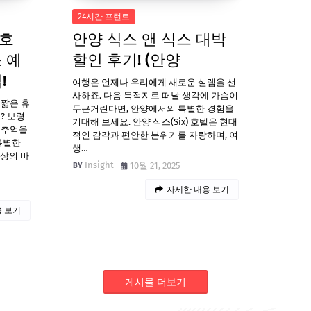
24시간 프런트
 호
안양 식스 앤 식스 대박
 예
할인 후기! (안양
!
여행은 언제나 우리에게 새로운 설렘을 선
사하죠. 다음 목적지로 떠날 생각에 가슴이
 짧은 휴
두근거린다면, 안양에서의 특별한 경험을
? 보령
기대해 보세요. 안양 식스(Six) 호텔은 현대
 추억을
적인 감각과 편안한 분위기를 자랑하며, 여
특별한
행…
환상의 바
Insight
10월 21, 2025
자세한 내용 보기
 보기
게시물 더보기