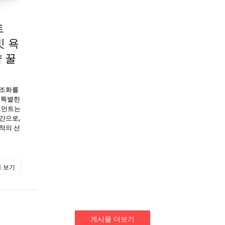
트
빗 욕
 꿀
 조화를
 특별한
트먼트는
간으로,
적의 선
 보기
게시물 더보기