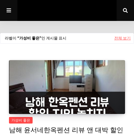
라벨이
가성비 좋은
인 게시물 표시
전체 보기
가성비 좋은
남해 윤서네한옥펜션 리뷰 앤 대박 할인