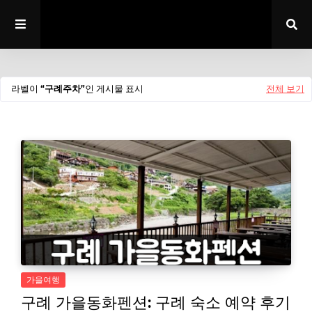
라벨이
구례주차
인 게시물 표시
전체 보기
가을여행
구례 가을동화펜션: 구례 숙소 예약 후기