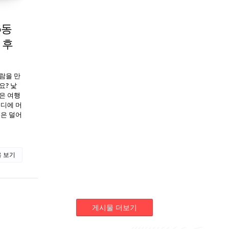
6동
 후
람을 만
요? 낯
은 여행
어디에 머
정은 덜어
 보기
게시물 더보기