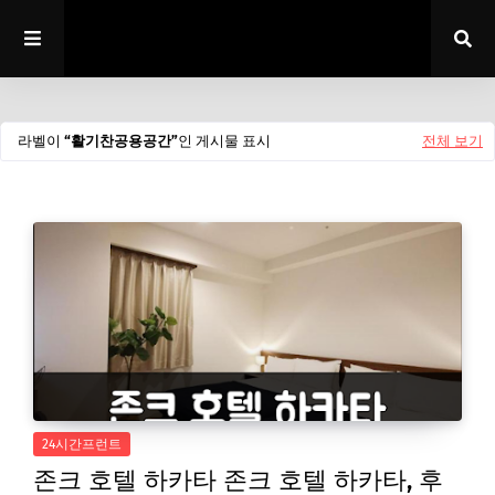
라벨이
활기찬공용공간
인 게시물 표시
전체 보기
24시간프런트
존크 호텔 하카타 존크 호텔 하카타, 후