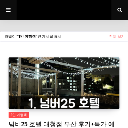
라벨이
1인 여행객
인 게시물 표시
전체 보기
1인 여행객
넘버25 호텔 대청점 부산 후기+특가 예