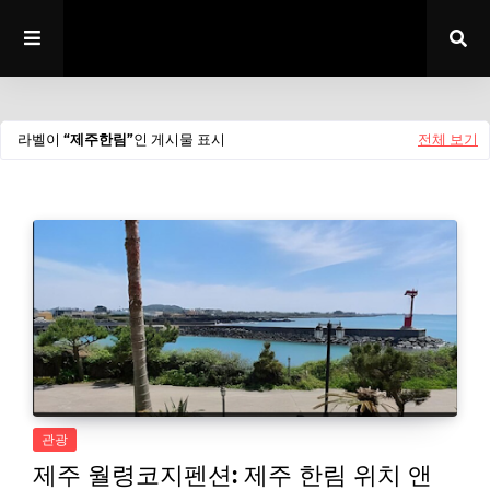
라벨이
제주한림
인 게시물 표시
전체 보기
관광
제주 월령코지펜션: 제주 한림 위치 앤