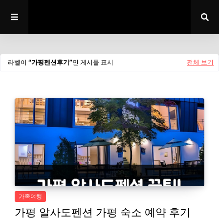
라벨이
가평펜션후기
인 게시물 표시
전체 보기
가족여행
가평 알사도펜션 가평 숙소 예약 후기